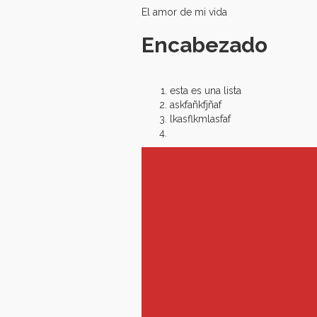
El amor de mi vida
Encabezado
esta es una lista
askfañkfjñaf
lkasflkmlasfaf