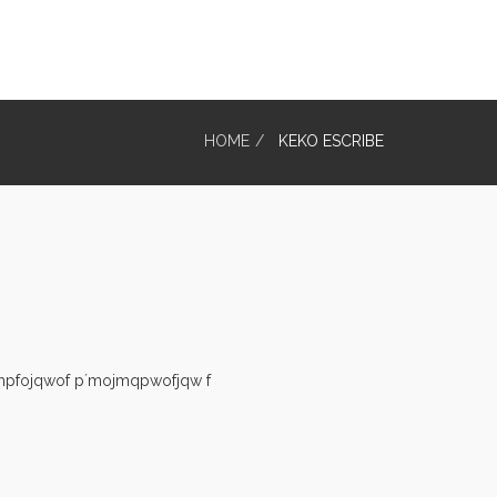
HOME
KEKO ESCRIBE
mpfojqwof p´mojmqpwofjqw f