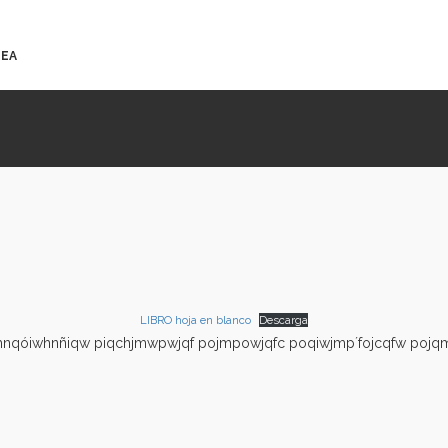
NEA
LIBRO hoja en blanco
Descarga
rihnqóiwhnñiqw piqchjmwpwjqf pojmpowjqfc poqiwjmp´fojcqfw pojq